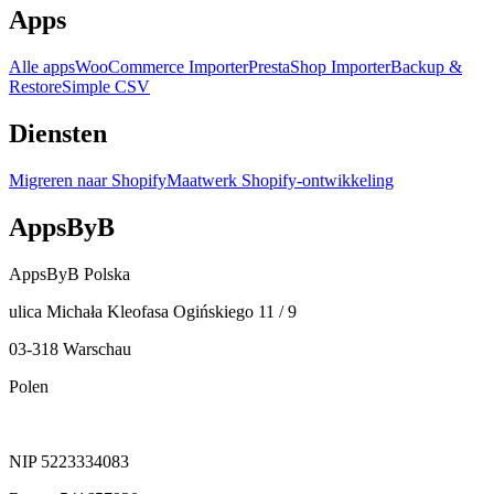
Apps
Alle apps
WooCommerce Importer
PrestaShop Importer
Backup &
Restore
Simple CSV
Diensten
Migreren naar Shopify
Maatwerk Shopify-ontwikkeling
AppsByB
AppsByB Polska
ulica Michała Kleofasa Ogińskiego 11 / 9
03-318 Warschau
Polen
NIP 5223334083