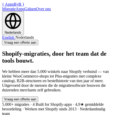
{
AppsByB
}
Migratie
Apps
Gidsen
Over ons
Nederlands
English
Nederlands
Vraag een offerte aan
Shopify-migraties, door het team dat de
tools bouwt.
We hebben meer dan 5.000 winkels naar Shopify verhuisd — van
kleine WooCommerce-shops tot Plus-migraties met complexe
catalogi, B2B-structuren en bestelhistorie van tien jaar of meer.
Uitgevoerd door de mensen die de migratiesoftware bouwen die
duizenden merchants zelf gebruiken.
Vraag een offerte aan
5.000+ migraties
·
4 Built for Shopify-apps
·
4,9★ gemiddelde
beoordeling
·
Werken met Shopify sinds 2013
·
Nederlandstalig
team