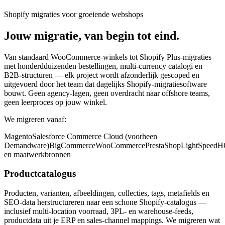
Shopify migraties voor groeiende webshops
Jouw migratie, van begin tot eind.
Van standaard WooCommerce-winkels tot Shopify Plus-migraties
met honderdduizenden bestellingen, multi-currency catalogi en
B2B-structuren — elk project wordt afzonderlijk gescoped en
uitgevoerd door het team dat dagelijks Shopify-migratiesoftware
bouwt. Geen agency-lagen, geen overdracht naar offshore teams,
geen leerproces op jouw winkel.
We migreren vanaf:
Magento
Salesforce Commerce Cloud (voorheen
Demandware)
BigCommerce
WooCommerce
PrestaShop
LightSpeed
en maatwerkbronnen
Productcatalogus
Producten, varianten, afbeeldingen, collecties, tags, metafields en
SEO-data herstructureren naar een schone Shopify-catalogus —
inclusief multi-location voorraad, 3PL- en warehouse-feeds,
productdata uit je ERP en sales-channel mappings. We migreren wat