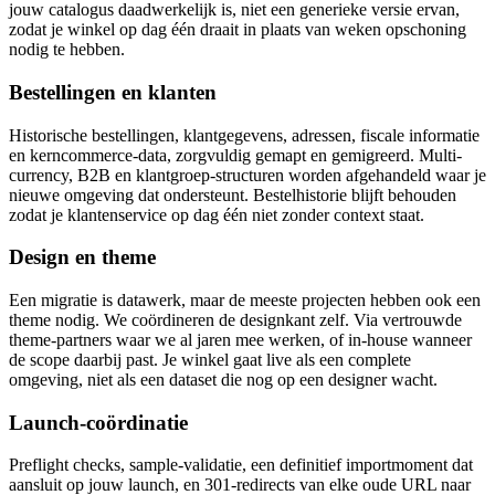
jouw catalogus daadwerkelijk is, niet een generieke versie ervan,
zodat je winkel op dag één draait in plaats van weken opschoning
nodig te hebben.
Bestellingen en klanten
Historische bestellingen, klantgegevens, adressen, fiscale informatie
en kerncommerce-data, zorgvuldig gemapt en gemigreerd. Multi-
currency, B2B en klantgroep-structuren worden afgehandeld waar je
nieuwe omgeving dat ondersteunt. Bestelhistorie blijft behouden
zodat je klantenservice op dag één niet zonder context staat.
Design en theme
Een migratie is datawerk, maar de meeste projecten hebben ook een
theme nodig. We coördineren de designkant zelf. Via vertrouwde
theme-partners waar we al jaren mee werken, of in-house wanneer
de scope daarbij past. Je winkel gaat live als een complete
omgeving, niet als een dataset die nog op een designer wacht.
Launch-coördinatie
Preflight checks, sample-validatie, een definitief importmoment dat
aansluit op jouw launch, en 301-redirects van elke oude URL naar