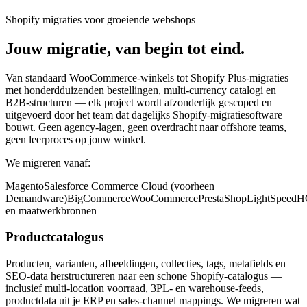
Shopify migraties voor groeiende webshops
Jouw migratie, van begin tot eind.
Van standaard WooCommerce-winkels tot Shopify Plus-migraties
met honderdduizenden bestellingen, multi-currency catalogi en
B2B-structuren — elk project wordt afzonderlijk gescoped en
uitgevoerd door het team dat dagelijks Shopify-migratiesoftware
bouwt. Geen agency-lagen, geen overdracht naar offshore teams,
geen leerproces op jouw winkel.
We migreren vanaf:
Magento
Salesforce Commerce Cloud (voorheen
Demandware)
BigCommerce
WooCommerce
PrestaShop
LightSpeed
en maatwerkbronnen
Productcatalogus
Producten, varianten, afbeeldingen, collecties, tags, metafields en
SEO-data herstructureren naar een schone Shopify-catalogus —
inclusief multi-location voorraad, 3PL- en warehouse-feeds,
productdata uit je ERP en sales-channel mappings. We migreren wat