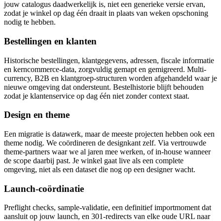
jouw catalogus daadwerkelijk is, niet een generieke versie ervan,
zodat je winkel op dag één draait in plaats van weken opschoning
nodig te hebben.
Bestellingen en klanten
Historische bestellingen, klantgegevens, adressen, fiscale informatie
en kerncommerce-data, zorgvuldig gemapt en gemigreerd. Multi-
currency, B2B en klantgroep-structuren worden afgehandeld waar je
nieuwe omgeving dat ondersteunt. Bestelhistorie blijft behouden
zodat je klantenservice op dag één niet zonder context staat.
Design en theme
Een migratie is datawerk, maar de meeste projecten hebben ook een
theme nodig. We coördineren de designkant zelf. Via vertrouwde
theme-partners waar we al jaren mee werken, of in-house wanneer
de scope daarbij past. Je winkel gaat live als een complete
omgeving, niet als een dataset die nog op een designer wacht.
Launch-coördinatie
Preflight checks, sample-validatie, een definitief importmoment dat
aansluit op jouw launch, en 301-redirects van elke oude URL naar