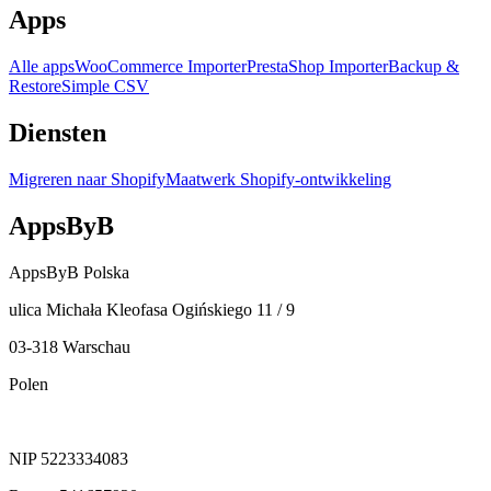
Apps
Alle apps
WooCommerce Importer
PrestaShop Importer
Backup &
Restore
Simple CSV
Diensten
Migreren naar Shopify
Maatwerk Shopify-ontwikkeling
AppsByB
AppsByB Polska
ulica Michała Kleofasa Ogińskiego 11 / 9
03-318 Warschau
Polen
NIP 5223334083