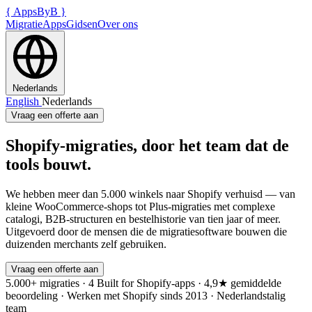
{
AppsByB
}
Migratie
Apps
Gidsen
Over ons
Nederlands
English
Nederlands
Vraag een offerte aan
Shopify-migraties, door het team dat de
tools bouwt.
We hebben meer dan 5.000 winkels naar Shopify verhuisd — van
kleine WooCommerce-shops tot Plus-migraties met complexe
catalogi, B2B-structuren en bestelhistorie van tien jaar of meer.
Uitgevoerd door de mensen die de migratiesoftware bouwen die
duizenden merchants zelf gebruiken.
Vraag een offerte aan
5.000+ migraties
·
4 Built for Shopify-apps
·
4,9★ gemiddelde
beoordeling
·
Werken met Shopify sinds 2013
·
Nederlandstalig
team